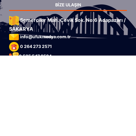
BIZE ULAŞIN
Semerciler Mah. Çevik Sok. No:6 Adapazarı /
SAKARYA
info@ufukmedya.com.tr
0 264 273 2571
0 535 547 9524
HIZLI ERIŞIM
ANA SAYFA
HAKKIMIZDA
HIZMETLERIMIZ