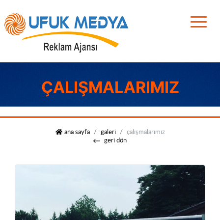
ÇALIŞMALARIMIZ
ufuk medya
ana sayfa
galeri
çalışmalarımız
geri dön