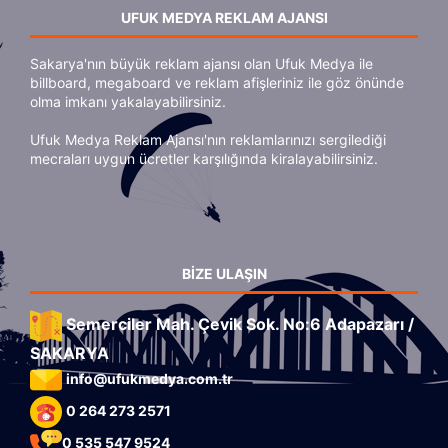
UFUK MEDYA REKLAM AJANSI
Sakarya'nın büyük reklam ajansı olan Ufuk Medya ile
billboard, megaboard ve reklam afişleriniz ile göz önünde
olma imkanı yakalayabilirsiniz.
Ufuk Medya Reklam Ajansı'nın reklamlarınızı sergilediği
mecraları uygun ücretler karşılığında kiralayabilirsiniz.
BIZE ULAŞIN
Semerciler Mah. Çevik Sok. No:6 Adapazarı /
SAKARYA
info@ufukmedya.com.tr
0 264 273 2571
0 535 547 9524